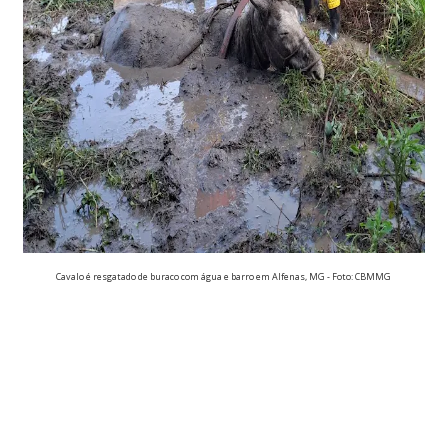
Cavalo é resgatado de buraco com água e barro em Alfenas, MG - Foto: CBMMG