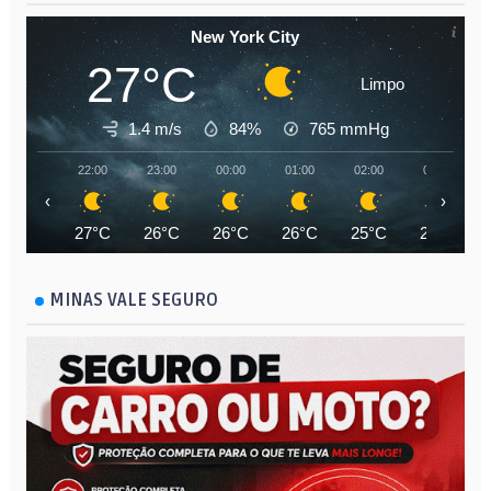
New York City
27°C
Limpo
1.4 m/s
84%
765
mmHg
22:00
23:00
00:00
01:00
02:00
03:00
‹
›
27°C
26°C
26°C
26°C
25°C
25°C
MINAS VALE SEGURO