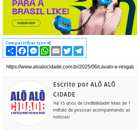
Compartilhar isso
S
F
M
W
E
T
T
h
a
e
h
m
w
e
a
c
s
a
a
i
l
r
e
s
t
i
t
e
e
b
e
s
l
t
g
o
n
A
e
r
o
g
p
r
a
k
e
p
m
Escrito por ALÔ ALÔ
r
CIDADE
Há 15 anos de credibilidade! Mais de 1
milhão de pessoas acompanhando as
notícias!