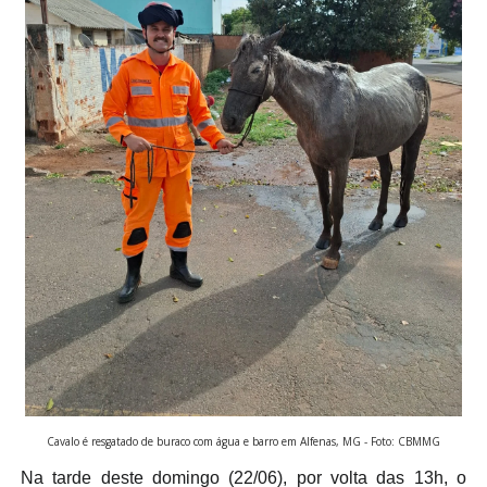
Cavalo é resgatado de buraco com água e barro em Alfenas, MG - Foto: CBMMG
Na tarde deste domingo (22/06), por volta das 13h, o