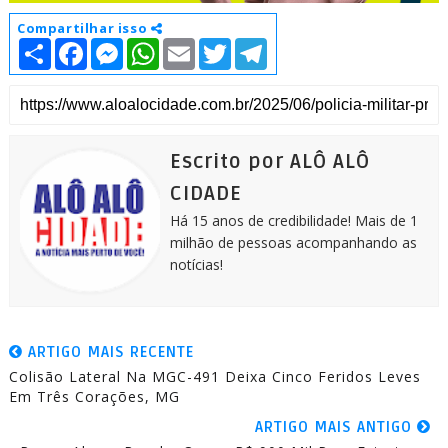
Compartilhar isso
S
F
M
W
E
T
T
h
a
e
h
m
w
e
a
c
s
a
a
i
l
r
e
s
t
i
t
e
e
b
e
s
l
t
g
o
n
A
e
r
o
g
p
r
a
k
e
p
m
Escrito por ALÔ ALÔ
r
CIDADE
Há 15 anos de credibilidade! Mais de 1
milhão de pessoas acompanhando as
notícias!
ARTIGO MAIS RECENTE
Colisão Lateral Na MGC-491 Deixa Cinco Feridos Leves
Em Três Corações, MG
ARTIGO MAIS ANTIGO