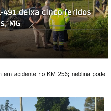
-491 deixa cinco feridos
es, MG
m em acidente no KM 256; neblina pode