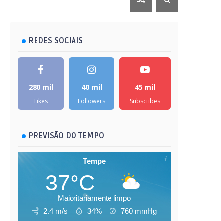
REDES SOCIAIS
280 mil
40 mil
45 mil
Likes
Followers
Subscribes
PREVISÃO DO TEMPO
Tempe
37°C
Maioritariamente limpo
2.4 m/s
34%
760
mmHg