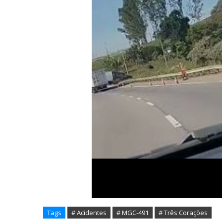
Tags
# Acidentes
# MGC-491
# Três Corações