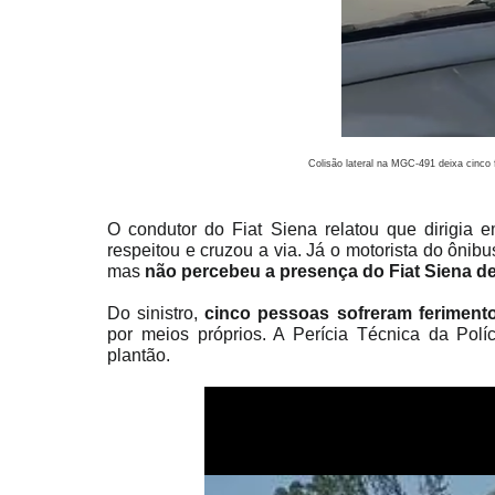
Colisão lateral na MGC-491 deixa cinco 
O condutor do Fiat Siena relatou que dirigia
respeitou e cruzou a via. Já o motorista do ônibu
mas
não percebeu a presença do Fiat Siena de
Do sinistro,
cinco pessoas sofreram feriment
por meios próprios. A Perícia Técnica da Polí
plantão.