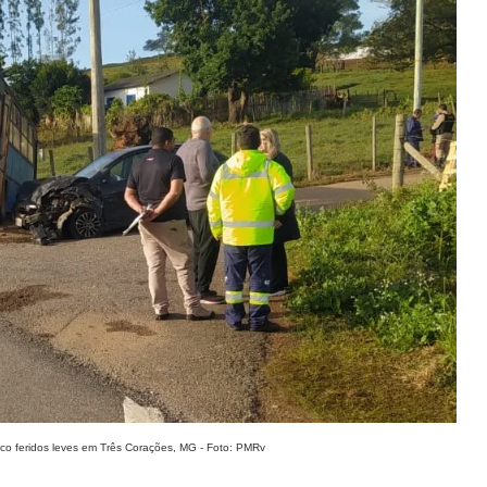
nco feridos leves em Três Corações, MG - Foto: PMRv