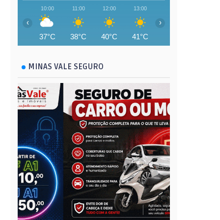
10:00
11:00
12:00
13:00
14:00
15:00
‹
›
37°C
38°C
40°C
41°C
42°C
42°C
MINAS VALE SEGURO