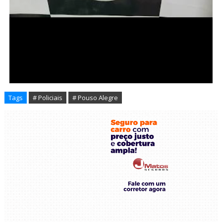
Tags
# Policiais
# Pouso Alegre