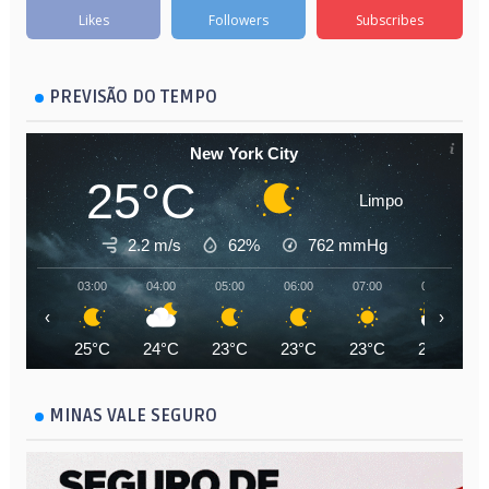
Likes
Followers
Subscribes
PREVISÃO DO TEMPO
New York City
25°C
Limpo
2.2 m/s
62%
762
mmHg
03:00
04:00
05:00
06:00
07:00
08:00
‹
›
25°C
24°C
23°C
23°C
23°C
25°C
MINAS VALE SEGURO