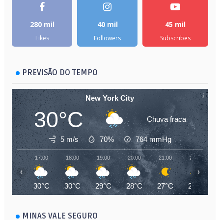
280 mil
40 mil
45 mil
Likes
Followers
Subscribes
PREVISÃO DO TEMPO
New York City
30°C
Chuva fraca
5 m/s
70%
764
mmHg
17:00
18:00
19:00
20:00
21:00
22:00
‹
›
30°C
30°C
29°C
28°C
27°C
27°C
MINAS VALE SEGURO