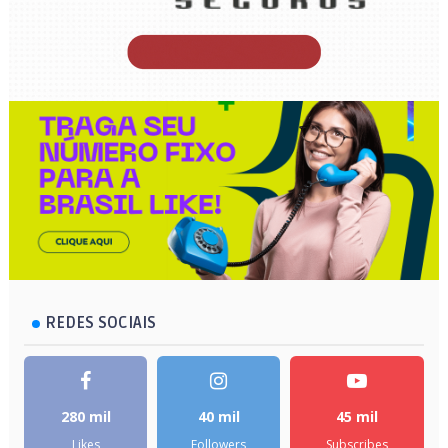
REDES SOCIAIS
280 mil
40 mil
45 mil
Likes
Followers
Subscribes