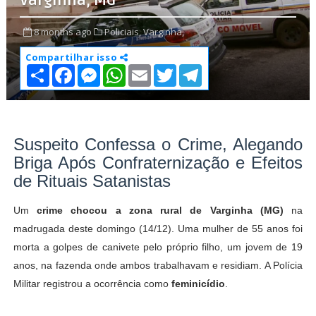
Varginha, MG
8 months ago
Policiais,
Varginha,
Compartilhar isso
S
F
M
W
E
T
T
h
a
e
h
m
w
e
a
c
s
a
a
i
l
r
e
s
t
i
t
e
e
b
e
s
l
t
g
o
n
A
e
r
o
g
p
r
a
Suspeito Confessa o Crime, Alegando
k
e
p
m
Briga Após Confraternização e Efeitos
r
de Rituais Satanistas
Um
crime chocou a zona rural de Varginha (MG)
na
madrugada deste domingo (14/12). Uma mulher de 55 anos foi
morta a golpes de canivete pelo próprio filho, um jovem de 19
anos, na fazenda onde ambos trabalhavam e residiam. A Polícia
Militar registrou a ocorrência como
feminicídio
.