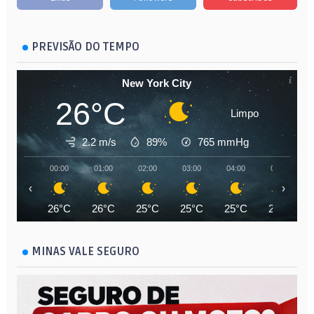
PREVISÃO DO TEMPO
New York City
26°C
Limpo
2.2 m/s
89%
765
mmHg
00:00
01:00
02:00
03:00
04:00
05:00
‹
›
26°C
26°C
25°C
25°C
25°C
24°C
MINAS VALE SEGURO