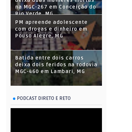
deixa duas mulheres mortas
na MGC-267 em Conceição do
Rio Verde, MG
PM apreende adolescente
com drogas e dinheiro em
Pouso Alegre, MG
Batida entre dois carros
deixa dois feridos na rodovia
MGC-460 em Lambari, MG
PODCAST DIRETO E RETO