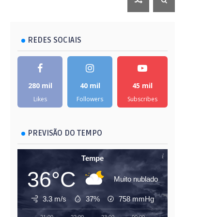
REDES SOCIAIS
280 mil
40 mil
45 mil
Likes
Followers
Subscribes
PREVISÃO DO TEMPO
Tempe
36°C
Muito nublado
3.3 m/s
37%
758
mmHg