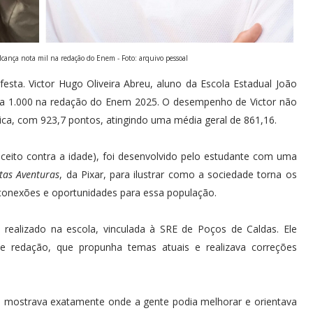
lcança nota mil na redação do Enem - Foto: arquivo pessoal
esta. Victor Hugo Oliveira Abreu, aluno da Escola Estadual João
ta 1.000 na redação do Enem 2025. O desempenho de Victor não
ca, com 923,7 pontos, atingindo uma média geral de 861,16.
eito contra a idade), foi desenvolvido pelo estudante com uma
tas Aventuras
, da Pixar, para ilustrar como a sociedade torna os
s conexões e oportunidades para essa população.
 realizado na escola, vinculada à SRE de Poços de Caldas. Ele
e redação, que propunha temas atuais e realizava correções
o, mostrava exatamente onde a gente podia melhorar e orientava