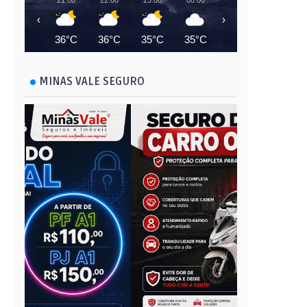
21:00
22:00
23:00
00:00
01:00
02:00
‹
›
36°C
36°C
35°C
35°C
34°C
33°C
MINAS VALE SEGURO