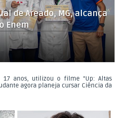
ual de Areado, MG, alcança
do Enem
 17 anos, utilizou o filme "Up: Altas
udante agora planeja cursar Ciência da