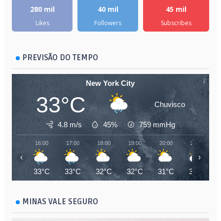
280 mil
40 mil
45 mil
Likes
Followers
Subscribes
PREVISÃO DO TEMPO
New York City
33°C
Chuvisco
4.8 m/s
45%
759
mmHg
16:00
17:00
18:00
19:00
20:00
21:00
‹
›
33°C
33°C
32°C
32°C
31°C
30°C
MINAS VALE SEGURO