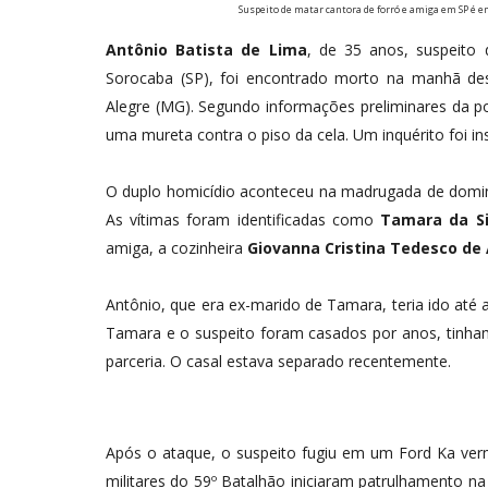
Suspeito de matar cantora de forró e amiga em SP é e
Antônio Batista de Lima
, de 35 anos, suspeito
Sorocaba (SP), foi encontrado morto na manhã dest
Alegre (MG). Segundo informações preliminares da po
uma mureta contra o piso da cela. Um inquérito foi in
O duplo homicídio aconteceu na madrugada de doming
As vítimas foram identificadas como
Tamara da Si
amiga, a cozinheira
Giovanna Cristina Tedesco de
Antônio, que era ex-marido de Tamara, teria ido até 
Tamara e o suspeito foram casados por anos, tinham
parceria. O casal estava separado recentemente.
Após o ataque, o suspeito fugiu em um Ford Ka verme
militares do 59º Batalhão iniciaram patrulhamento n