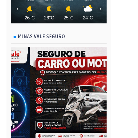
01:00
02:00
03:00
04:00
05:00
06:00
‹
›
26°C
26°C
25°C
24°C
23°C
23°C
MINAS VALE SEGURO