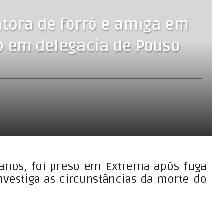
tora de forró e amiga em
o em delegacia de Pouso
 anos, foi preso em Extrema após fuga
investiga as circunstâncias da morte do