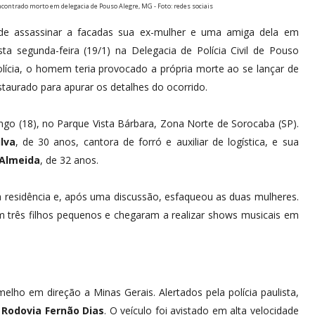
ncontrado morto em delegacia de Pouso Alegre, MG - Foto: redes sociais
 de assassinar a facadas sua ex-mulher e uma amiga dela em
a segunda-feira (19/1) na Delegacia de Polícia Civil de Pouso
lícia, o homem teria provocado a própria morte ao se lançar de
staurado para apurar os detalhes do ocorrido.
o (18), no Parque Vista Bárbara, Zona Norte de Sorocaba (SP).
lva
, de 30 anos, cantora de forró e auxiliar de logística, e sua
 Almeida
, de 32 anos.
a residência e, após uma discussão, esfaqueou as duas mulheres.
 três filhos pequenos e chegaram a realizar shows musicais em
lho em direção a Minas Gerais. Alertados pela polícia paulista,
a
Rodovia Fernão Dias
. O veículo foi avistado em alta velocidade