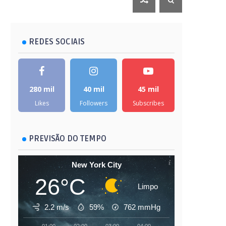
REDES SOCIAIS
280 mil
40 mil
45 mil
Likes
Followers
Subscribes
PREVISÃO DO TEMPO
New York City
26°C
Limpo
2.2 m/s
59%
762
mmHg