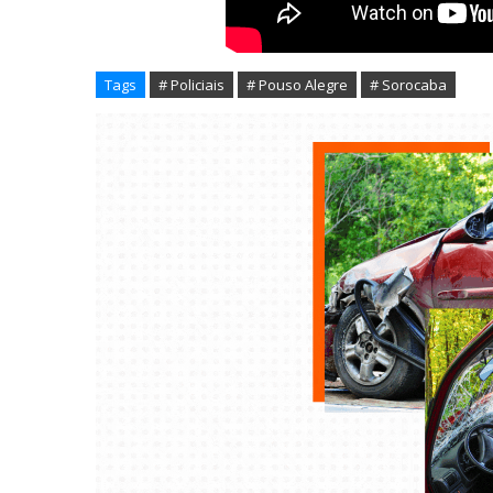
Tags
# Policiais
# Pouso Alegre
# Sorocaba