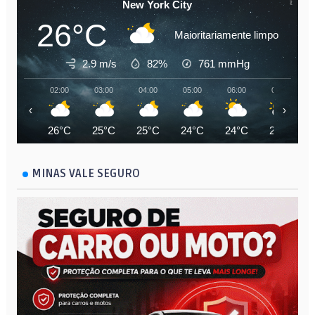
New York City
26°C
Maioritariamente limpo
2.9 m/s
82%
761
mmHg
02:00
03:00
04:00
05:00
06:00
07:00
‹
›
26°C
25°C
25°C
24°C
24°C
25°C
MINAS VALE SEGURO