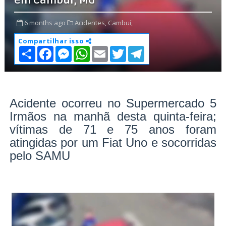
em Cambuí, MG
6 months ago
Acidentes,
Cambuí,
Compartilhar isso
S
F
M
W
E
T
T
h
a
e
h
m
w
e
a
c
s
a
a
i
l
r
e
s
t
i
t
e
e
b
e
s
l
t
g
o
n
A
e
r
o
g
p
r
a
Acidente ocorreu no Supermercado 5
k
e
p
m
Irmãos na manhã desta quinta-feira;
r
vítimas de 71 e 75 anos foram
atingidas por um Fiat Uno e socorridas
pelo SAMU