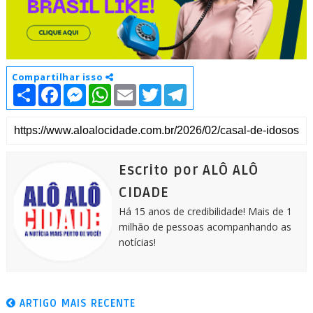
Compartilhar isso
S
F
M
W
E
T
T
h
a
e
h
m
w
e
a
c
s
a
a
i
l
r
e
s
t
i
t
e
e
b
e
s
l
t
g
o
n
A
e
r
o
g
p
r
a
k
e
p
m
Escrito por ALÔ ALÔ
r
CIDADE
Há 15 anos de credibilidade! Mais de 1
milhão de pessoas acompanhando as
notícias!
ARTIGO MAIS RECENTE