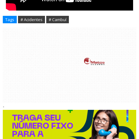
Tags
# Acidentes
# Cambuí
-