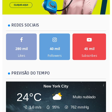
REDES SOCIAIS
280 mil
40 mil
45 mil
Likes
Followers
Subscribes
PREVISÃO DO TEMPO
New York City
24°C
Muito nublado
1.6 m/s
95%
762
mmHg