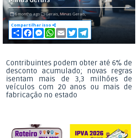
Minas Gerais
6 months ago
Gerais,
Minas Gerais,
Compartilhar isso
S
F
M
W
E
T
T
h
a
e
h
m
w
e
a
c
s
a
a
i
l
r
e
s
t
i
t
e
e
b
e
s
l
t
g
o
n
A
e
r
o
g
p
r
a
Contribuintes podem obter até 6% de
k
e
p
m
desconto acumulado; novas regras
r
isentam mais de 3,3 milhões de
veículos com 20 anos ou mais de
fabricação no estado