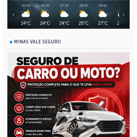
05:00
06:00
07:00
08:00
09:00
10:00
‹
›
24°C
24°C
24°C
25°C
27°C
28°C
MINAS VALE SEGURO