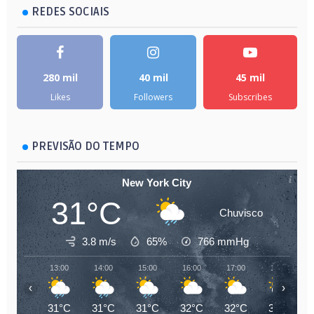
REDES SOCIAIS
280 mil
40 mil
45 mil
Likes
Followers
Subscribes
PREVISÃO DO TEMPO
New York City
31°C
Chuvisco
3.8 m/s
65%
766
mmHg
13:00
14:00
15:00
16:00
17:00
18:00
‹
›
31°C
31°C
31°C
32°C
32°C
31°C