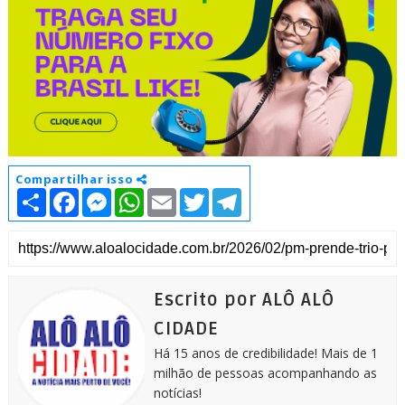
Compartilhar isso
S
F
M
W
E
T
T
h
a
e
h
m
w
e
a
c
s
a
a
i
l
r
e
s
t
i
t
e
e
b
e
s
l
t
g
o
n
A
e
r
o
g
p
r
a
k
e
p
m
Escrito por ALÔ ALÔ
r
CIDADE
Há 15 anos de credibilidade! Mais de 1
milhão de pessoas acompanhando as
notícias!