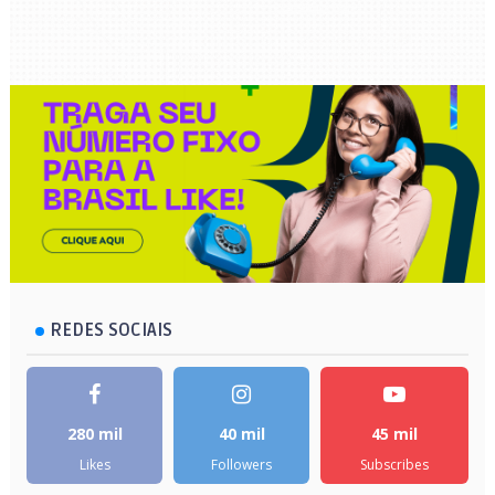
REDES SOCIAIS
280 mil
40 mil
45 mil
Likes
Followers
Subscribes