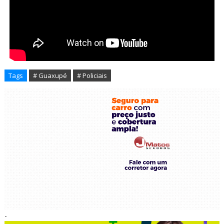
Tags
# Guaxupé
# Policiais
-