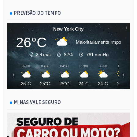
PREVISÃO DO TEMPO
New York City
26°C
Maioritariamente limpo
2.9 m/s
82%
761
mmHg
02:00
03:00
04:00
05:00
06:00
07:00
‹
›
26°C
25°C
25°C
24°C
24°C
25°C
MINAS VALE SEGURO