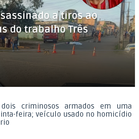
sassinado a tiros ao
s do trabalho Três
r dois criminosos armados em uma
nta-feira; veículo usado no homicídio
rio