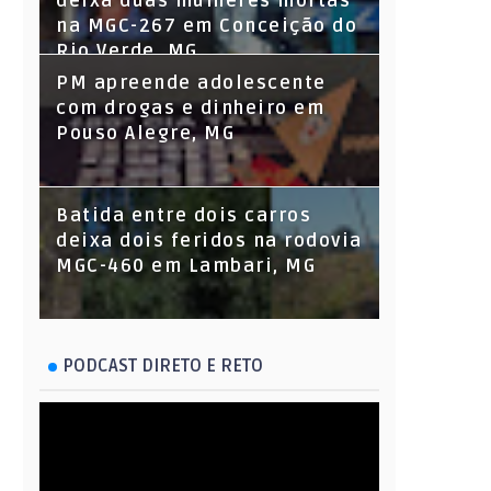
deixa duas mulheres mortas
na MGC-267 em Conceição do
Rio Verde, MG
PM apreende adolescente
com drogas e dinheiro em
Pouso Alegre, MG
Batida entre dois carros
deixa dois feridos na rodovia
MGC-460 em Lambari, MG
PODCAST DIRETO E RETO