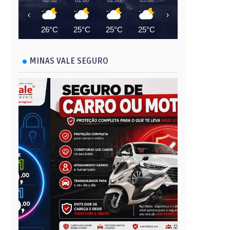
00:00
01:00
02:00
03:00
04:00
05:00
‹
›
26°C
25°C
25°C
25°C
25°C
24°C
MINAS VALE SEGURO