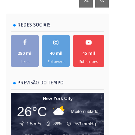
REDES SOCIAIS
280 mil
40 mil
45 mil
Likes
Followers
Subscribes
PREVISÃO DO TEMPO
New York City
26°C
Muito nublado
1.5 m/s
89%
763
mmHg