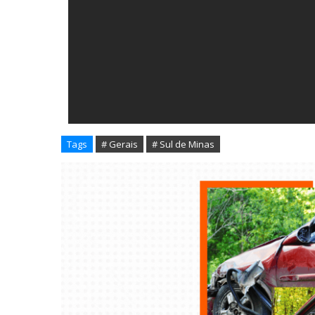
Tags
# Gerais
# Sul de Minas