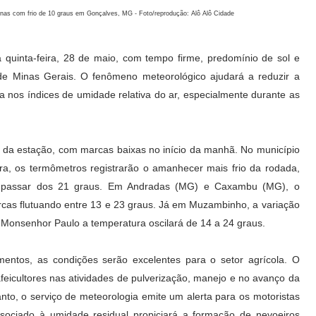
Minas com frio de 10 graus em Gonçalves, MG - Foto/reprodução: Alô Alô Cidade
quinta-feira, 28 de maio, com tempo firme, predomínio de sol e
de Minas Gerais. O fenômeno meteorológico ajudará a reduzir a
nos índices de umidade relativa do ar, especialmente durante as
 da estação, com marcas baixas no início da manhã. No município
ira, os termômetros registrarão o amanhecer mais frio da rodada,
 passar dos 21 graus. Em Andradas (MG) e Caxambu
(MG)
, o
cas flutuando entre 13 e 23 graus. Já em Muzambinho, a variação
m Monsenhor Paulo a temperatura oscilará de 14 a 24 graus.
ntos, as condições serão excelentes para o setor agrícola. O
feicultores nas atividades de pulverização, manejo e no avanço da
anto, o serviço de meteorologia emite um alerta para os motoristas
associado à umidade residual propiciará a formação de nevoeiros