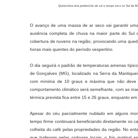
Quinta-feira terá predomínio de sol e tempo seco no Sul de 
O avanço de uma massa de ar seco vai garantir uma 
ausência completa de chuva na maior parte do Sul 
cobertura de nuvens na região, provocando uma queda 
horas mais quentes do período vespertino.
O dia seguirá o padrão de temperaturas amenas típico
de Gonçalves
(MG)
, localizado na Serra da Mantique
com mínima de 10 graus e máxima que não deve
comportamento climático será semelhante, com as mar
térmica prevista fica entre 15 e 26 graus, enquanto e
Apesar do céu parcialmente nublado em alguns mome
tempo firme continuará beneficiando diretamente os ca
colheita do café pelas propriedades da região. No ent
que trafegam pelas rodovias locais: o frio matinal 