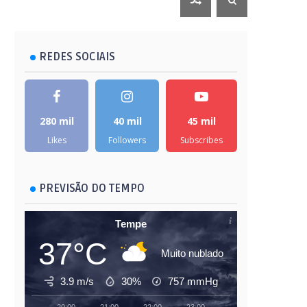
REDES SOCIAIS
280 mil
40 mil
45 mil
Likes
Followers
Subscribes
PREVISÃO DO TEMPO
Tempe
37°C
Muito nublado
3.9 m/s
30%
757
mmHg