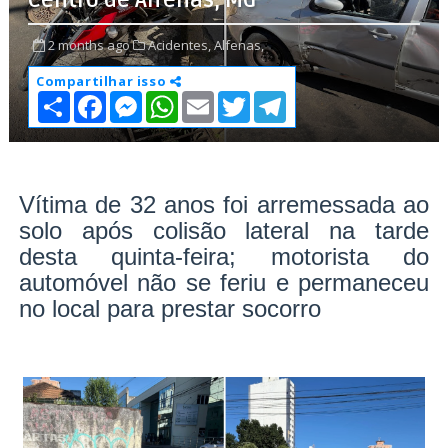
Centro de Alfenas, MG
2 months ago
Acidentes,
Alfenas,
Compartilhar isso
S
F
M
W
E
T
T
h
a
e
h
m
w
e
a
c
s
a
a
i
l
r
e
s
t
i
t
e
e
b
e
s
l
t
g
o
n
A
e
r
o
g
p
r
a
Vítima de 32 anos foi arremessada ao
k
e
p
m
solo após colisão lateral na tarde
r
desta quinta-feira; motorista do
automóvel não se feriu e permaneceu
no local para prestar socorro