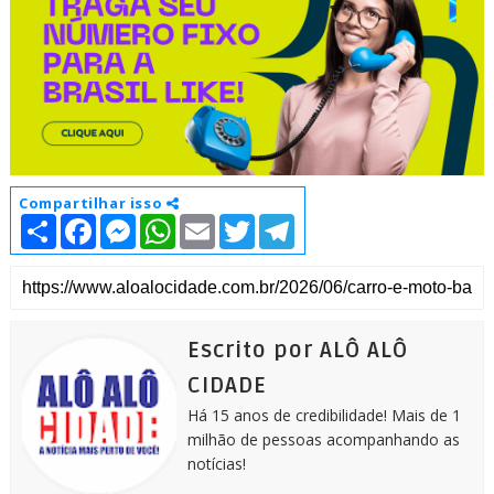
Compartilhar isso
S
F
M
W
E
T
T
h
a
e
h
m
w
e
a
c
s
a
a
i
l
r
e
s
t
i
t
e
e
b
e
s
l
t
g
o
n
A
e
r
o
g
p
r
a
k
e
p
m
Escrito por ALÔ ALÔ
r
CIDADE
Há 15 anos de credibilidade! Mais de 1
milhão de pessoas acompanhando as
notícias!