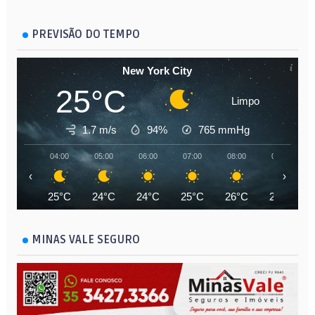
PREVISÃO DO TEMPO
New York City
25°C
Limpo
1.7 m/s
94%
765
mmHg
04:00
05:00
06:00
07:00
08:00
09:00
‹
›
25°C
24°C
24°C
25°C
26°C
28°C
MINAS VALE SEGURO