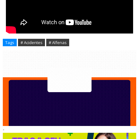
Tags
# Acidentes
# Alfenas
-