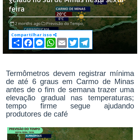
gelado no Sul de Minas nesta sexta-
feira
2 months ago
Previsão do Tempo,
Compartilhar isso
S
F
M
W
E
T
T
h
a
e
h
m
w
e
a
c
s
a
a
i
l
r
e
s
t
i
t
e
e
b
e
s
l
t
g
o
n
A
e
r
o
g
p
r
a
Termômetros devem registrar mínima
k
e
p
m
de até 6 graus em Carmo de Minas
r
antes de o fim de semana trazer uma
elevação gradual nas temperaturas;
tempo firme segue ajudando
produtores de café