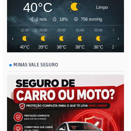
40°C
Limpo
2 m/s
18%
756
mmHg
22:00
23:00
00:00
01:00
02:00
03:00
‹
›
40°C
39°C
38°C
38°C
36°C
35°C
MINAS VALE SEGURO