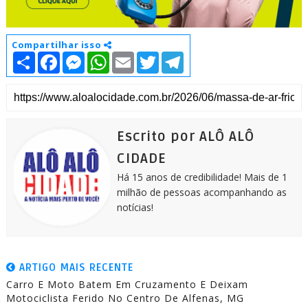
Compartilhar isso
S
F
M
W
E
T
T
h
a
e
h
m
w
e
a
c
s
a
a
i
l
r
e
s
t
i
t
e
e
b
e
s
l
t
g
o
n
A
e
r
o
g
p
r
a
k
e
p
m
Escrito por ALÔ ALÔ
r
CIDADE
Há 15 anos de credibilidade! Mais de 1
milhão de pessoas acompanhando as
notícias!
ARTIGO MAIS RECENTE
Carro E Moto Batem Em Cruzamento E Deixam
Motociclista Ferido No Centro De Alfenas, MG