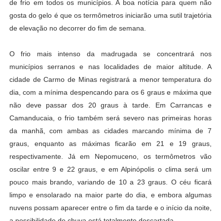
de frio em todos os municípios. A boa notícia para quem não
gosta do gelo é que os termômetros iniciarão uma sutil trajetória
de elevação no decorrer do fim de semana.
O frio mais intenso da madrugada se concentrará nos
municípios serranos e nas localidades de maior altitude. A
cidade de Carmo de Minas registrará a menor temperatura do
dia, com a mínima despencando para os 6 graus e máxima que
não deve passar dos 20 graus à tarde. Em Carrancas e
Camanducaia, o frio também será severo nas primeiras horas
da manhã, com ambas as cidades marcando mínima de 7
graus, enquanto as máximas ficarão em 21 e 19 graus,
respectivamente. Já em Nepomuceno, os termômetros vão
oscilar entre 9 e 22 graus, e em Alpinópolis o clima será um
pouco mais brando, variando de 10 a 23 graus. O céu ficará
limpo e ensolarado na maior parte do dia, e embora algumas
nuvens possam aparecer entre o fim da tarde e o início da noite,
a possibilidade de chuva está totalmente descartada.