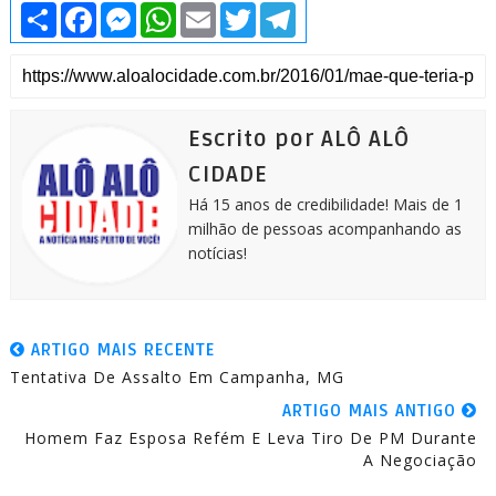
S
F
M
W
E
T
T
h
a
e
h
m
w
e
a
c
s
a
a
i
l
r
e
s
t
i
t
e
e
b
e
s
l
t
g
o
n
A
e
r
o
g
p
r
a
k
e
p
m
Escrito por ALÔ ALÔ
r
CIDADE
Há 15 anos de credibilidade! Mais de 1
milhão de pessoas acompanhando as
notícias!
ARTIGO MAIS RECENTE
Tentativa De Assalto Em Campanha, MG
ARTIGO MAIS ANTIGO
Homem Faz Esposa Refém E Leva Tiro De PM Durante
A Negociação