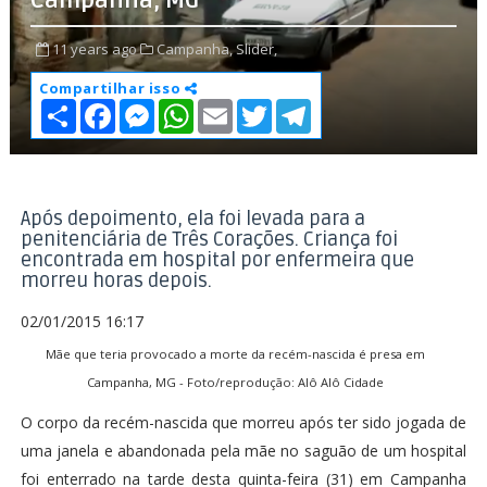
Campanha, MG
11 years ago
Campanha,
Slider,
Compartilhar isso
S
F
M
W
E
T
T
h
a
e
h
m
w
e
a
c
s
a
a
i
l
r
e
s
t
i
t
e
e
b
e
s
l
t
g
o
n
A
e
r
o
g
p
r
a
Após depoimento, ela foi levada para a
k
e
p
m
penitenciária de Três Corações. Criança foi
r
encontrada em hospital por enfermeira que
morreu horas depois.
02/01/2015 16:17
Mãe que teria provocado a morte da recém-nascida é presa em
Campanha, MG - Foto/reprodução: Alô Alô Cidade
O corpo da recém-nascida que morreu após ter sido jogada de
uma janela e abandonada pela mãe no saguão de um hospital
foi enterrado na tarde desta quinta-feira (31) em Campanha