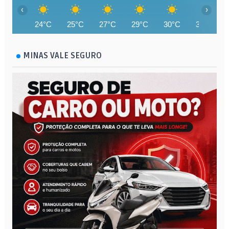
‹
›
24°C
25°C
27°C
29°C
30°C
32°C
MINAS VALE SEGURO