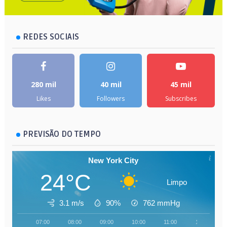
REDES SOCIAIS
280 mil
40 mil
45 mil
Likes
Followers
Subscribes
PREVISÃO DO TEMPO
New York City
24°C
Limpo
3.1 m/s
90%
762
mmHg
07:00
08:00
09:00
10:00
11:00
12:00