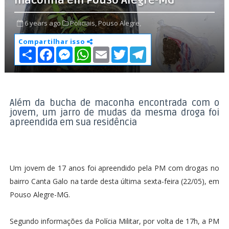
maconha em Pouso Alegre-MG
6 years ago
Policiais,
Pouso Alegre,
Compartilhar isso
S
F
M
W
E
T
T
h
a
e
h
m
w
e
a
c
s
a
a
i
l
r
e
s
t
i
t
e
e
b
e
s
l
t
g
o
n
A
e
r
o
g
p
r
a
Além da bucha de maconha encontrada com o
k
e
p
m
jovem, um jarro de mudas da mesma droga foi
r
apreendida em sua residência
Um jovem de 17 anos foi apreendido pela PM com drogas no
bairro Canta Galo na tarde desta última sexta-feira (22/05), em
Pouso Alegre-MG.
Segundo informações da Polícia Militar, por volta de 17h, a PM