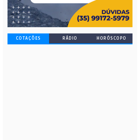
COTAÇÕES
RÁDIO
HORÓSCOPO