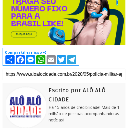
Compartilhar isso
S
F
M
W
E
T
T
h
a
e
h
m
w
e
a
c
s
a
a
i
l
r
e
s
t
i
t
e
e
b
e
s
l
t
g
o
n
A
e
r
o
g
p
r
a
k
e
p
m
Escrito por ALÔ ALÔ
r
CIDADE
Há 15 anos de credibilidade! Mais de 1
milhão de pessoas acompanhando as
notícias!