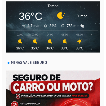
Tempe
36°C
Limpo
1.7 m/s
34%
758
mmHg
02:00
03:00
04:00
05:00
06:00
07:00
‹
›
36°C
35°C
34°C
33°C
33°C
34°C
MINAS VALE SEGURO