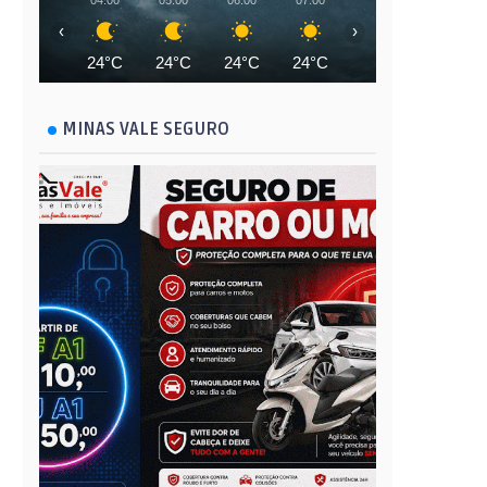
04:00
05:00
06:00
07:00
08:00
09:00
‹
›
24°C
24°C
24°C
24°C
25°C
27°C
MINAS VALE SEGURO