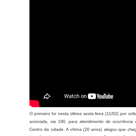
O primeiro foi nesta última sexta-feira (11/02) por vol
acionada, via 190, para atendimento de ocorrência 
Centro da cidade. A vítima (20 anos) alegou que ch