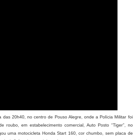
ta das 20h40, no centro de Pouso Alegre, onde a Polícia Militar foi
de roubo, em estabelecimento comercial, Auto Posto “Tiger”, no
egou uma motocicleta Honda Start 160, cor chumbo, sem placa de