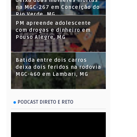
deixa duas mulheres mortas
na MGC-267 em Conceição do
Rio Verde, MG
PM apreende adolescente
com drogas e dinheiro em
Pouso Alegre, MG
Batida entre dois carros
deixa dois feridos na rodovia
MGC-460 em Lambari, MG
PODCAST DIRETO E RETO