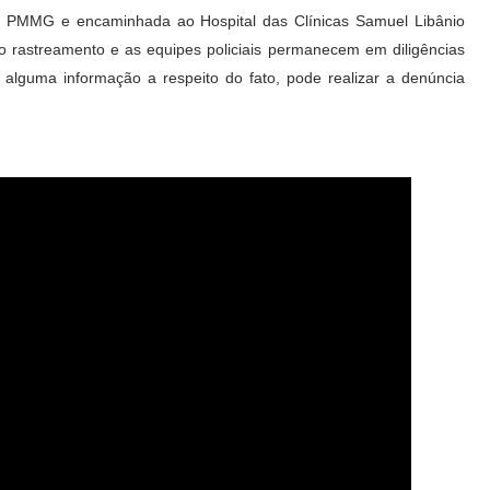
 da PMMG e encaminhada ao Hospital das Clínicas Samuel Libânio
o rastreamento e as equipes policiais permanecem em diligências
a alguma informação a respeito do fato, pode realizar a denúncia