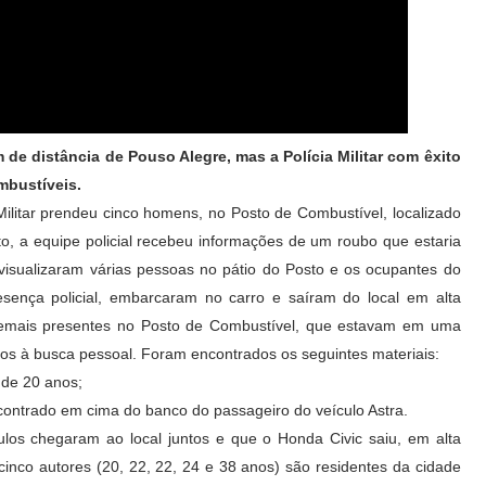
 de distância de Pouso Alegre, mas a Polícia Militar com êxito
mbustíveis.
Militar prendeu cinco homens, no Posto de Combustível, localizado
to, a equipe policial recebeu informações de um roubo que estaria
isualizaram várias pessoas no pátio do Posto e os ocupantes do
esença policial, embarcaram no carro e saíram do local em alta
demais presentes no Posto de Combustível, que estavam em uma
s à busca pessoal. Foram encontrados os seguintes materiais:
 de 20 anos;
ncontrado em cima do banco do passageiro do veículo Astra.
ículos chegaram ao local juntos e que o Honda Civic saiu, em alta
cinco autores (20, 22, 22, 24 e 38 anos) são residentes da cidade