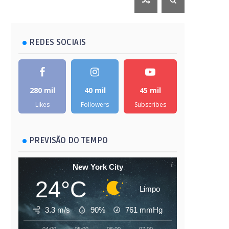
REDES SOCIAIS
280 mil
40 mil
45 mil
Likes
Followers
Subscribes
PREVISÃO DO TEMPO
New York City
24°C
Limpo
3.3 m/s
90%
761
mmHg