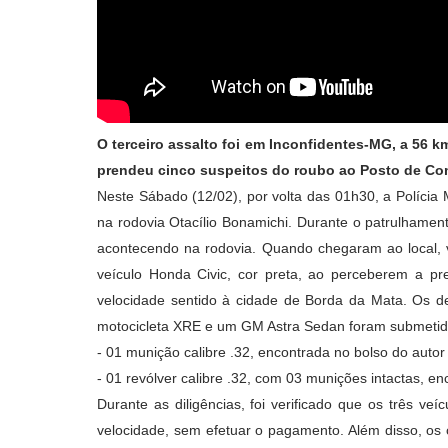
O terceiro assalto foi em Inconfidentes-MG, a 56 km
prendeu cinco suspeitos do roubo ao Posto de Co
Neste Sábado (12/02), por volta das 01h30, a Polícia 
na rodovia Otacílio Bonamichi. Durante o patrulhamen
acontecendo na rodovia. Quando chegaram ao local, v
veículo Honda Civic, cor preta, ao perceberem a pr
velocidade sentido à cidade de Borda da Mata. Os 
motocicleta XRE e um GM Astra Sedan foram submetido
- 01 munição calibre .32, encontrada no bolso do autor
- 01 revólver calibre .32, com 03 munições intactas, e
Durante as diligências, foi verificado que os três ve
velocidade, sem efetuar o pagamento. Além disso, os 