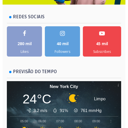
REDES SOCIAIS
280 mil
40 mil
45 mil
Likes
Followers
Subscribes
PREVISÃO DO TEMPO
New York City
24°C
Limpo
3.2 m/s
91%
761
mmHg
05:00
06:00
07:00
08:00
09:00
10:00