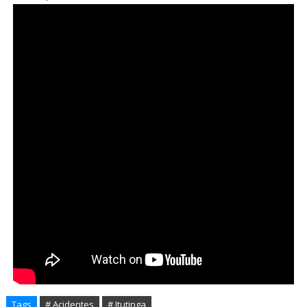
Tags
# Acidentes
# Itutinga