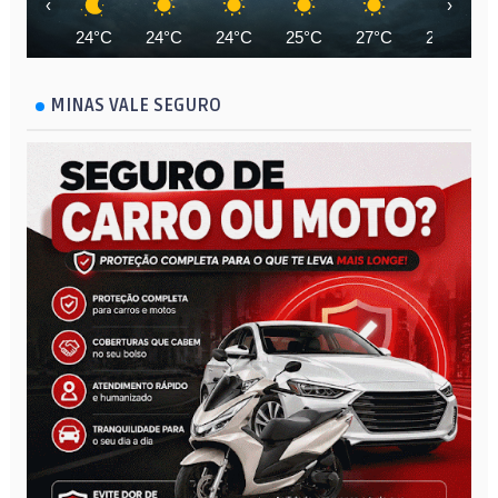
‹
›
24°C
24°C
24°C
25°C
27°C
29°C
MINAS VALE SEGURO