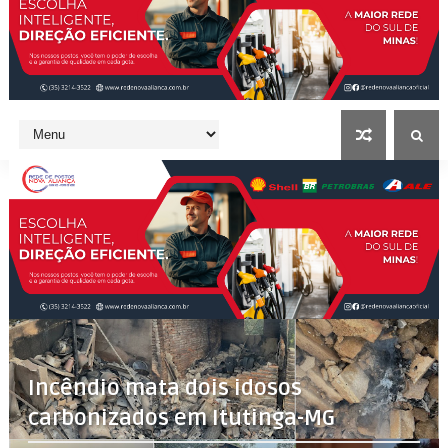
Incêndio mata dois idosos
carbonizados em Itutinga-MG