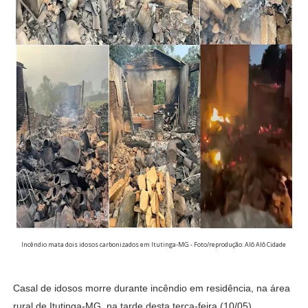
Incêndio mata dois idosos carbonizados em Itutinga-MG - Foto/reprodução: Alô Alô Cidade
Casal de idosos morre durante incêndio em residência, na área
rural de Itutinga-MG, na tarde desta terça-feira (10/05).