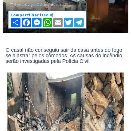
4 years ago
Acidentes,
Itutinga,
Compartilhar isso
S
F
M
W
E
T
T
h
a
e
h
m
w
e
a
c
s
a
a
i
l
r
e
s
t
i
t
e
e
b
e
s
l
t
g
o
n
A
e
r
o
g
p
r
a
O casal não conseguiu sair da casa antes do fogo
k
e
p
m
se alastrar pelos cômodos. As causas do incêndio
r
serão investigadas pela Polícia Civil