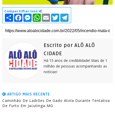
Compartilhar isso
S
F
M
W
E
T
T
h
a
e
h
m
w
e
a
c
s
a
a
i
l
r
e
s
t
i
t
e
e
b
e
s
l
t
g
o
n
A
e
r
o
g
p
r
a
k
e
p
m
Escrito por ALÔ ALÔ
r
CIDADE
Há 15 anos de credibilidade! Mais de 1
milhão de pessoas acompanhando as
notícias!
ARTIGO MAIS RECENTE
Caminhão De Ladrões De Gado Atola Durante Tentativa
De Furto Em Jacutinga-MG