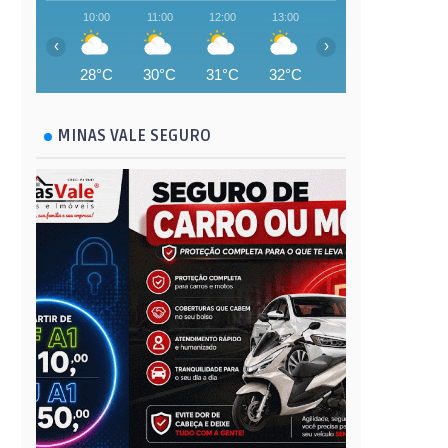
10:00
11:00
12:00
13:00
14:00
15:00
‹
›
28°C
30°C
31°C
32°C
32°C
33°C
MINAS VALE SEGURO