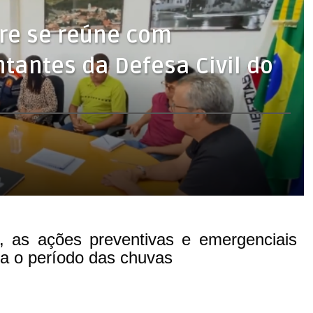
gre se reúne com
ntantes da Defesa Civil do
 as ações preventivas e emergenciais 
ra o período das chuvas