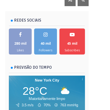
REDES SOCIAIS
280 mil
40 mil
45 mil
Likes
Followers
Subscribes
PREVISÃO DO TEMPO
New York City
28°C
Maioritariamente limpo
3.5 m/s
70%
763
mmHg