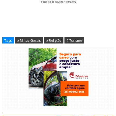
- Foto: Isa de Oliveira / Iepha-MG
Tags
# Minas Gerais
# Religião
# Turismo
-