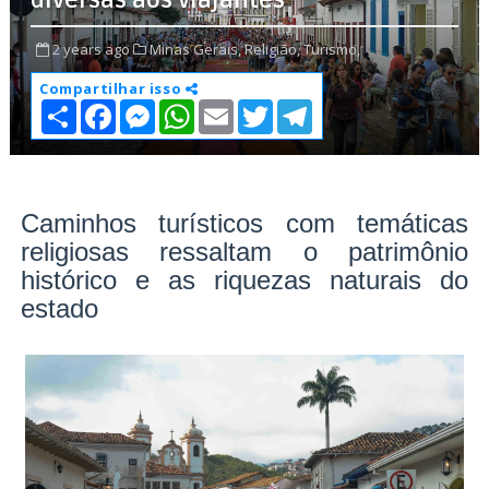
diversas aos viajantes
2 years ago
Minas Gerais,
Religião,
Turismo,
Compartilhar isso
S
F
M
W
E
T
T
h
a
e
h
m
w
e
a
c
s
a
a
i
l
r
e
s
t
i
t
e
e
b
e
s
l
t
g
o
n
A
e
r
o
g
p
r
a
Caminhos turísticos com temáticas
k
e
p
m
religiosas ressaltam o patrimônio
r
histórico e as riquezas naturais do
estado