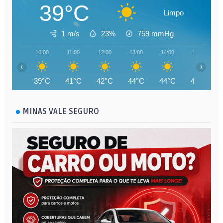
39°C
Limpo
1 m/s
23%
759
mmHg
10:00
11:00
12:00
13:00
14:00
15:00
‹
›
39°C
41°C
42°C
44°C
44°C
45°C
MINAS VALE SEGURO