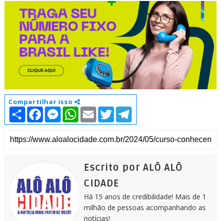
Compartilhar isso
S
F
M
W
E
T
T
h
a
e
h
m
w
e
a
c
s
a
a
i
l
r
e
s
t
i
t
e
e
b
e
s
l
t
g
o
n
A
e
r
o
g
p
r
a
k
e
p
m
Escrito por ALÔ ALÔ
r
CIDADE
Há 15 anos de credibilidade! Mais de 1
milhão de pessoas acompanhando as
notícias!