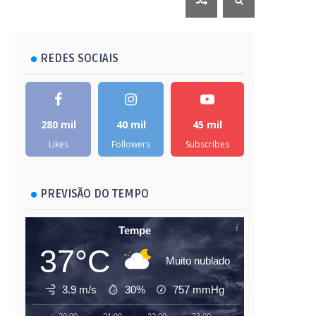
REDES SOCIAIS
280 mil
40 mil
45 mil
Likes
Followers
Subscribes
PREVISÃO DO TEMPO
Tempe
37°C
Muito nublado
3.9 m/s
30%
757
mmHg