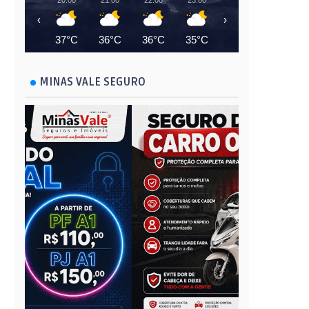
20:00
21:00
22:00
23:00
00:00
01:00
‹
›
37°C
36°C
36°C
35°C
35°C
34°C
MINAS VALE SEGURO