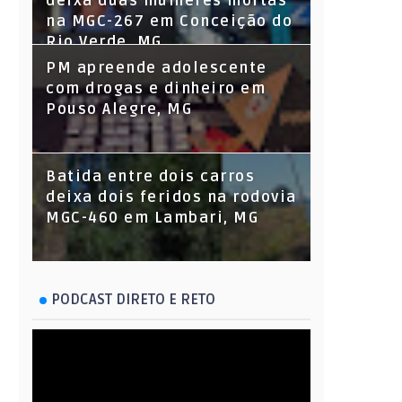
deixa duas mulheres mortas
na MGC-267 em Conceição do
Rio Verde, MG
PM apreende adolescente
com drogas e dinheiro em
Pouso Alegre, MG
Batida entre dois carros
deixa dois feridos na rodovia
MGC-460 em Lambari, MG
PODCAST DIRETO E RETO