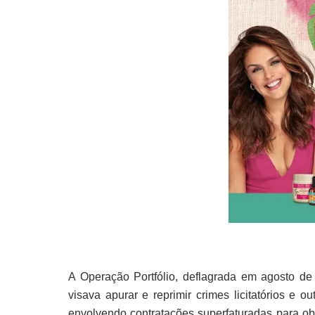
A Operação Portfólio, deflagrada em agosto de
visava apurar e reprimir crimes licitatórios e o
envolvendo contratações superfaturadas para ob