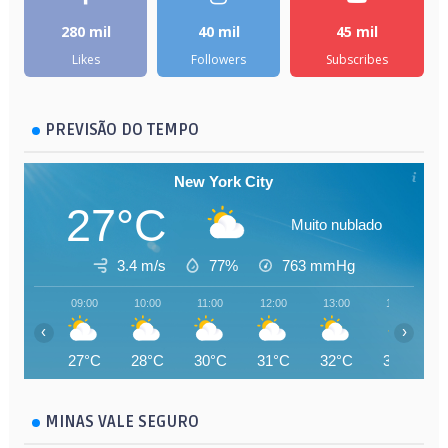
280 mil
40 mil
45 mil
Likes
Followers
Subscribes
PREVISÃO DO TEMPO
New York City
27°C
Muito nublado
3.4 m/s
77%
763
mmHg
09:00
10:00
11:00
12:00
13:00
14:00
‹
›
27°C
28°C
30°C
31°C
32°C
32°C
MINAS VALE SEGURO