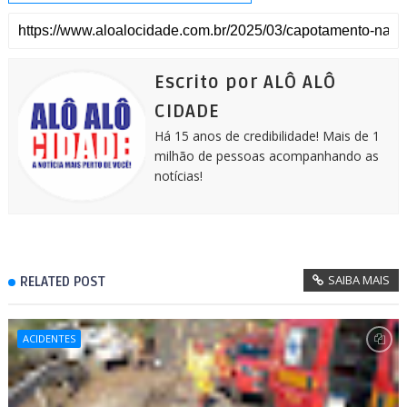
a
c
s
a
a
i
l
r
e
s
t
i
t
e
e
b
e
s
l
t
g
o
n
A
e
r
o
g
p
r
a
k
e
p
m
Escrito por ALÔ ALÔ
r
CIDADE
Há 15 anos de credibilidade! Mais de 1
milhão de pessoas acompanhando as
notícias!
SAIBA MAIS
RELATED POST
ACIDENTES