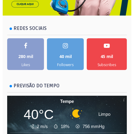
REDES SOCIAIS
280 mil
40 mil
45 mil
Likes
Followers
Subscribes
PREVISÃO DO TEMPO
Tempe
40°C
Limpo
2 m/s
18%
756
mmHg