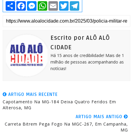
S
F
M
W
E
T
T
h
a
e
h
m
w
e
a
c
s
a
a
i
l
r
e
s
t
i
t
e
e
b
e
s
l
t
g
o
n
A
e
r
o
g
p
r
a
k
e
p
m
Escrito por ALÔ ALÔ
r
CIDADE
Há 15 anos de credibilidade! Mais de 1
milhão de pessoas acompanhando as
notícias!
ARTIGO MAIS RECENTE
Capotamento Na MG-184 Deixa Quatro Feridos Em
Alterosa, MG
ARTIGO MAIS ANTIGO
Carreta Bitrem Pega Fogo Na MGC-267, Em Campanha,
MG