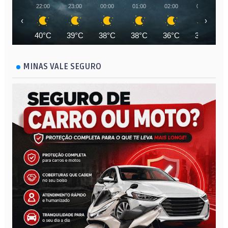
22:00
23:00
00:00
01:00
02:00
03:00
‹
›
40°C
39°C
38°C
38°C
36°C
35°C
MINAS VALE SEGURO