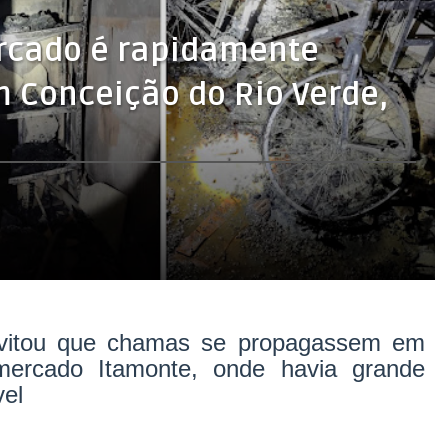
rcado é rapidamente
 Conceição do Rio Verde,
r evitou que chamas se propagassem em
ercado Itamonte, onde havia grande
vel