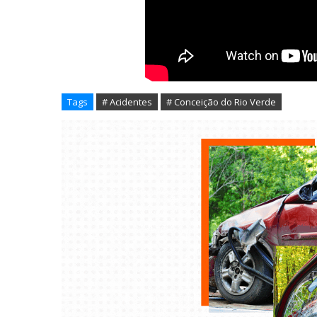
Tags
# Acidentes
# Conceição do Rio Verde