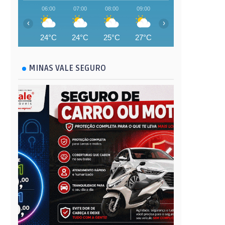
06:00
07:00
08:00
09:00
10:00
11:00
‹
›
24°C
24°C
25°C
27°C
28°C
29°C
MINAS VALE SEGURO