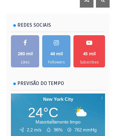
REDES SOCIAIS
280 mil
40 mil
45 mil
Likes
Followers
Subscribes
PREVISÃO DO TEMPO
New York City
24°C
Maioritariamente limpo
2.2 m/s
96%
762
mmHg