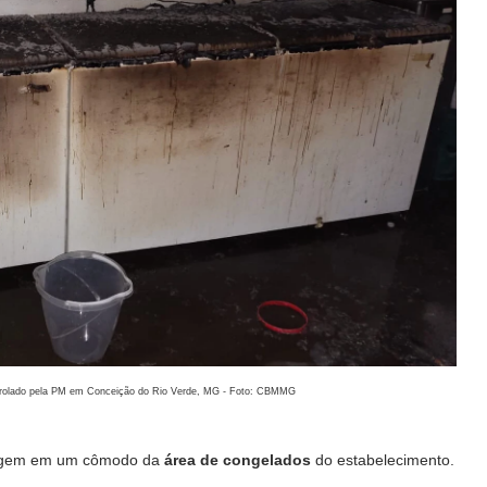
trolado pela PM em Conceição do Rio Verde, MG - Foto: CBMMG
 origem em um cômodo da
área de congelados
do estabelecimento.