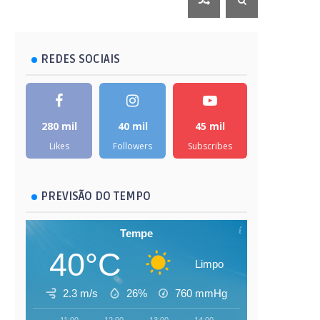
REDES SOCIAIS
280 mil
40 mil
45 mil
Likes
Followers
Subscribes
PREVISÃO DO TEMPO
Tempe
40°C
Limpo
2.3 m/s
26%
760
mmHg