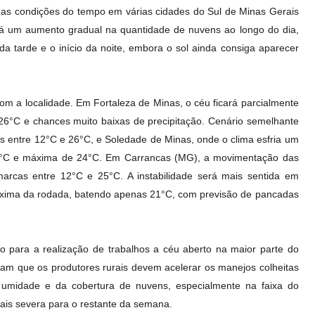
 as condições do tempo em várias cidades do Sul de Minas Gerais
ará um aumento gradual na quantidade de nuvens ao longo do dia,
 da tarde e o início da noite, embora o sol ainda consiga aparecer
om a localidade. Em Fortaleza de Minas, o céu ficará parcialmente
26°C e chances muito baixas de precipitação. Cenário semelhante
s entre 12°C e 26°C, e Soledade de Minas, onde o clima esfria um
1°C e máxima de 24°C. Em Carrancas (MG), a movimentação das
marcas entre 12°C e 25°C. A instabilidade será mais sentida em
xima da rodada, batendo apenas 21°C, com previsão de pancadas
so para a realização de trabalhos a céu aberto na maior parte do
ertam que os produtores rurais devem acelerar os manejos colheitas
 umidade e da cobertura de nuvens, especialmente na faixa do
ais severa para o restante da semana.