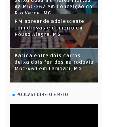
deixa duas mulheres mortas
na MGC-267 em Conceição do
Rio Verde, MG
PM apreende adolescente
com drogas e dinheiro em
Pouso Alegre, MG
Batida entre dois carros
deixa dois feridos na rodovia
MGC-460 em Lambari, MG
PODCAST DIRETO E RETO