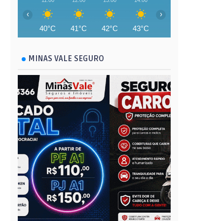
11:00
12:00
13:00
14:00
15:00
16:00
‹
›
40°C
41°C
42°C
43°C
44°C
44°C
MINAS VALE SEGURO