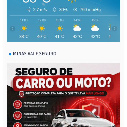
2.7 m/s
30%
760
mmHg
11:00
12:00
13:00
14:00
15:00
16:00
‹
›
38°C
40°C
41°C
42°C
42°C
42°C
MINAS VALE SEGURO