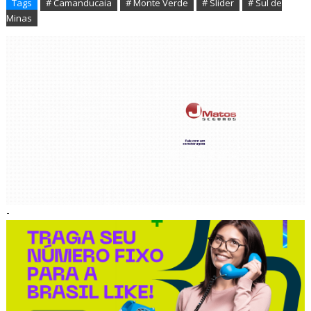
Tags
# Camanducaia
# Monte Verde
# Slider
# Sul de
Minas
-