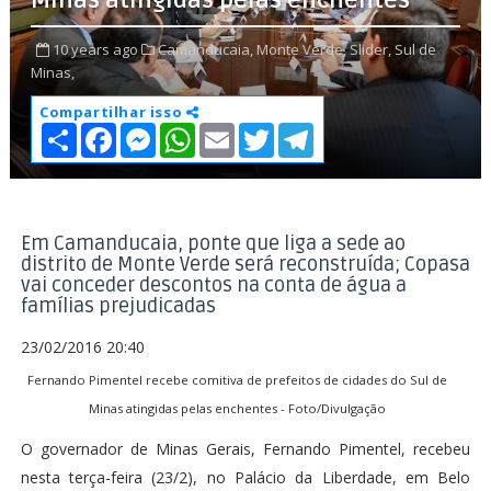
Minas atingidas pelas enchentes
10 years ago
Camanducaia,
Monte Verde,
Slider,
Sul de
Minas,
Compartilhar isso
S
F
M
W
E
T
T
h
a
e
h
m
w
e
a
c
s
a
a
i
l
r
e
s
t
i
t
e
e
b
e
s
l
t
g
o
n
A
e
r
o
g
p
r
a
Em Camanducaia, ponte que liga a sede ao
k
e
p
m
distrito de Monte Verde será reconstruída; Copasa
r
vai conceder descontos na conta de água a
famílias prejudicadas
23/02/2016 20:40
Fernando Pimentel recebe comitiva de prefeitos de cidades do Sul de
Minas atingidas pelas enchentes - Foto/Divulgação
O governador de Minas Gerais, Fernando Pimentel, recebeu
nesta terça-feira (23/2), no Palácio da Liberdade, em Belo