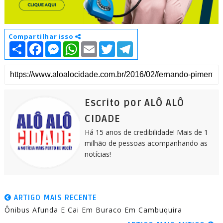
Compartilhar isso
S
F
M
W
E
T
T
h
a
e
h
m
w
e
a
c
s
a
a
i
l
r
e
s
t
i
t
e
e
b
e
s
l
t
g
o
n
A
e
r
o
g
p
r
a
k
e
p
m
Escrito por ALÔ ALÔ
r
CIDADE
Há 15 anos de credibilidade! Mais de 1
milhão de pessoas acompanhando as
notícias!
ARTIGO MAIS RECENTE
Ônibus Afunda E Cai Em Buraco Em Cambuquira