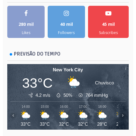
280 mil
40 mil
45 mil
Likes
Followers
Subscribes
PREVISÃO DO TEMPO
New York City
33°C
Chuvisco
4.2 m/s
50%
764
mmHg
14:00
15:00
16:00
17:00
18:00
19:00
‹
›
33°C
33°C
32°C
32°C
28°C
26°C