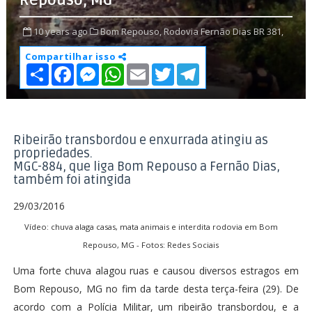
Repouso, MG
10 years ago
Bom Repouso,
Rodovia Fernão Dias BR 381,
Compartilhar isso
S
F
M
W
E
T
T
h
a
e
h
m
w
e
a
c
s
a
a
i
l
r
e
s
t
i
t
e
e
b
e
s
l
t
g
o
n
A
e
r
o
g
p
r
a
Ribeirão transbordou e enxurrada atingiu as
k
e
p
m
propriedades.
r
MGC-884, que liga Bom Repouso a Fernão Dias,
também foi atingida
29/03/2016
Vídeo: chuva alaga casas, mata animais e interdita rodovia em Bom
Repouso, MG - Fotos: Redes Sociais
Uma forte chuva alagou ruas e causou diversos estragos em
Bom Repouso, MG no fim da tarde desta terça-feira (29). De
acordo com a Polícia Militar, um ribeirão transbordou, e a