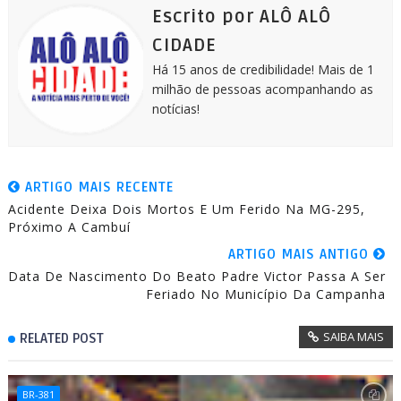
k
e
p
m
Escrito por ALÔ ALÔ
r
CIDADE
Há 15 anos de credibilidade! Mais de 1
milhão de pessoas acompanhando as
notícias!
ARTIGO MAIS RECENTE
Acidente Deixa Dois Mortos E Um Ferido Na MG-295,
Próximo A Cambuí
ARTIGO MAIS ANTIGO
Data De Nascimento Do Beato Padre Victor Passa A Ser
Feriado No Município Da Campanha
SAIBA MAIS
RELATED POST
BR-381