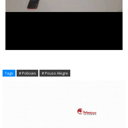
Tags
# Policiais
# Pouso Alegre