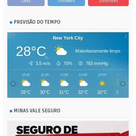
Likes
Followers
Subscribes
PREVISÃO DO TEMPO
New York City
28°C
Maioritariamente limpo
3.5 m/s
70%
763
mmHg
10:00
11:00
12:00
13:00
14:00
15:00
‹
›
28°C
30°C
31°C
32°C
32°C
33°C
MINAS VALE SEGURO